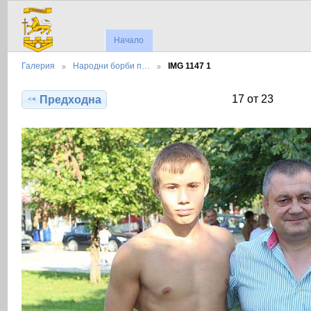
Начало
Галерия
Народни борби п…
IMG 1147 1
17 от 23
Предходна