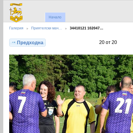
Начало
Галерия
Приятелски мач…
34410121 102047…
20 от 20
Предходна