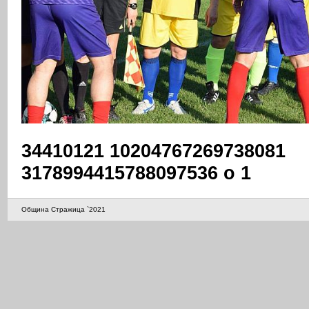
34410121 10204767269738081
3178994415788097536 o 1
Община Стражица `2021