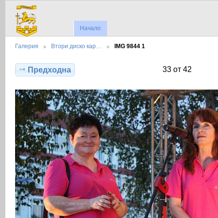
Начало
Галерия
Втори диско кар…
IMG 9844 1
33 от 42
Предходна