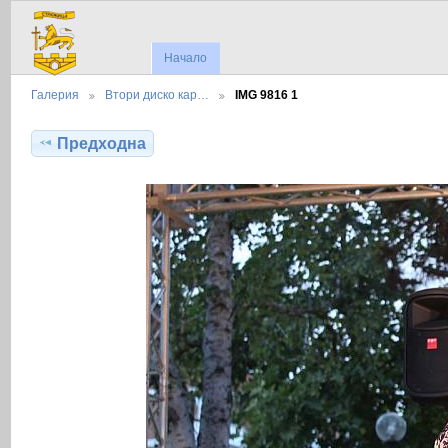
Начало
Галерия
Втори диско кар…
IMG 9816 1
Предходна