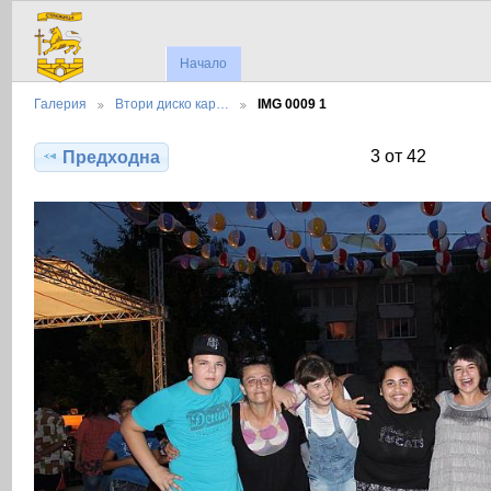
Начало
Галерия
Втори диско кар…
IMG 0009 1
3 от 42
Предходна