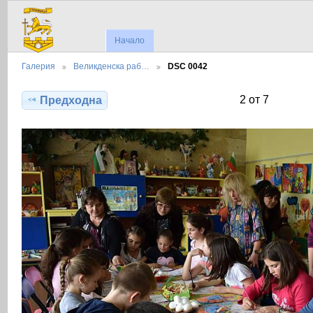
Начало
Галерия
Великденска раб…
DSC 0042
2 от 7
Предходна