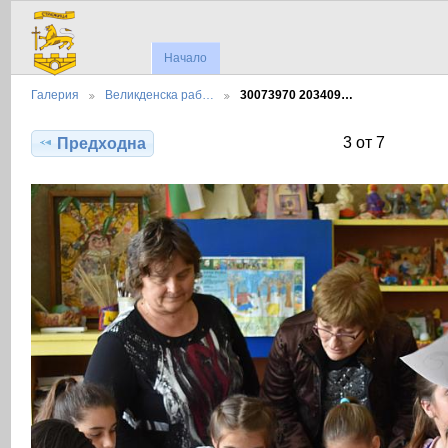
Начало
Галерия
Великденска раб…
30073970 203409…
3 от 7
Предходна