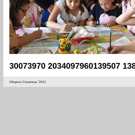
30073970 2034097960139507 13
Община Стражица `2021