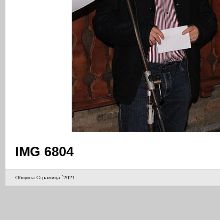
IMG 6804
Община Стражица `2021