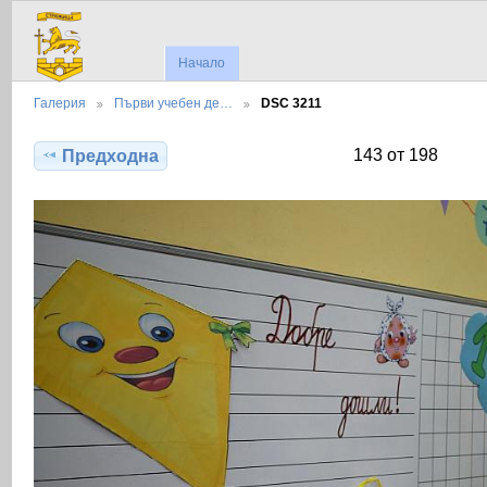
Начало
Галерия
Първи учебен де…
DSC 3211
143 от 198
Предходна