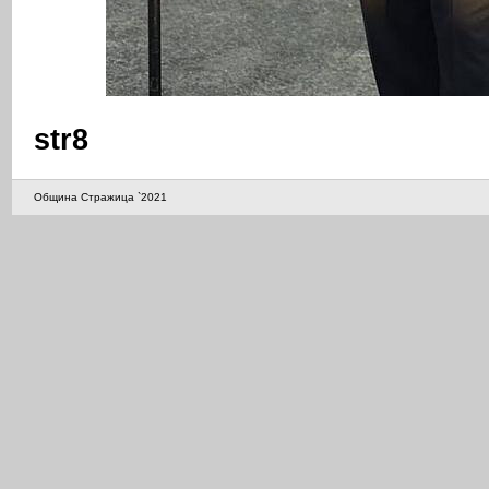
str8
Община Стражица `2021