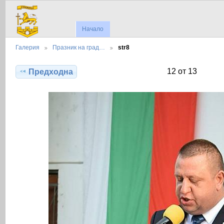
Начало
Галерия
Празник на град…
str8
12 от 13
Предходна