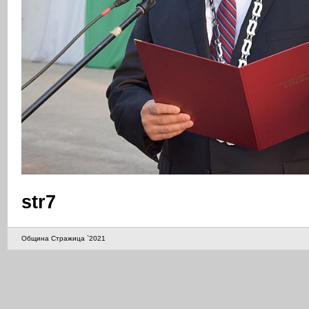
str7
Община Стражица `2021