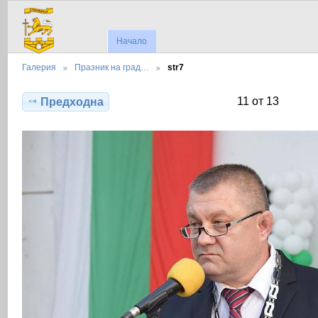
Начало
Галерия
Празник на град…
str7
11 от 13
Предходна