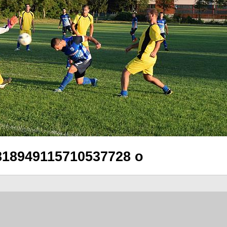
818949115710537728 o