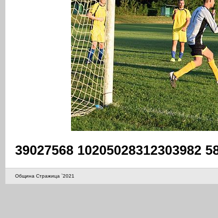
39027568 10205028312303982 5
Община Стражица `2021