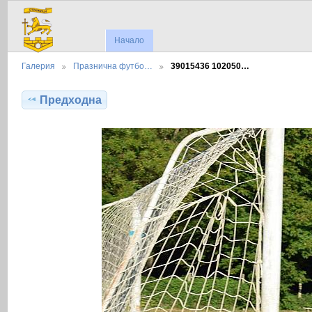
Начало
Галерия
Празнична футбо…
39015436 102050…
Предходна