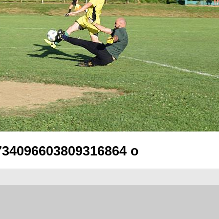
734096603809316864 o