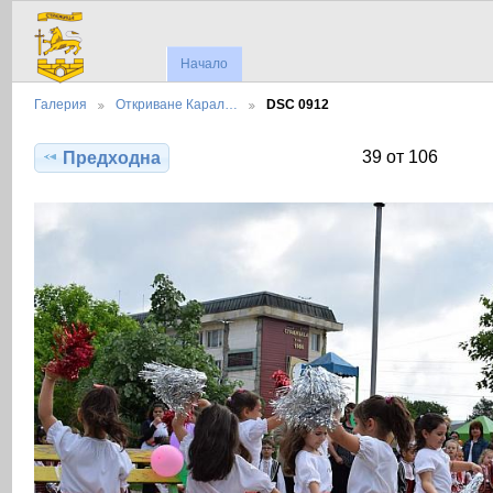
Начало
Галерия
Откриване Карал…
DSC 0912
39 от 106
Предходна