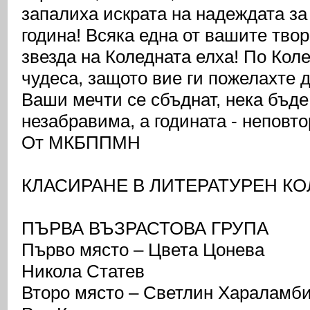
запалиха искрата на надеждата за
година! Всяка една от вашите твор
звезда на Коледната елха! По Коле
чудеса, защото вие ги пожелахте 
Ваши мечти се сбъднат, нека бъде
незабравима, а годината - неповт
От МКБППМН
КЛАСИРАНЕ В ЛИТЕРАТУРЕН К
ПЪРВА ВЪЗРАСТОВА ГРУПА
Първо място – Цвета Цонева
Никола Статев
Второ място – Светлин Хараламб