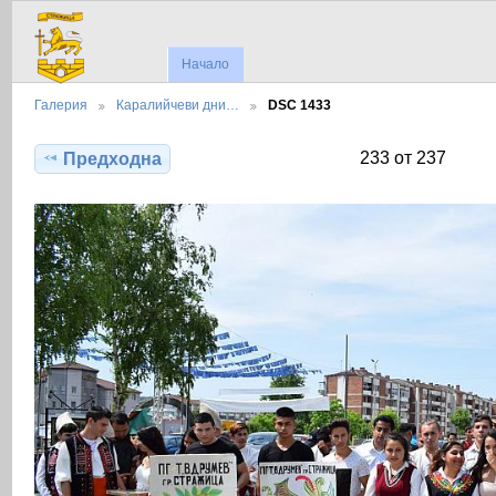
Начало
Галерия
Каралийчеви дни…
DSC 1433
233 от 237
Предходна