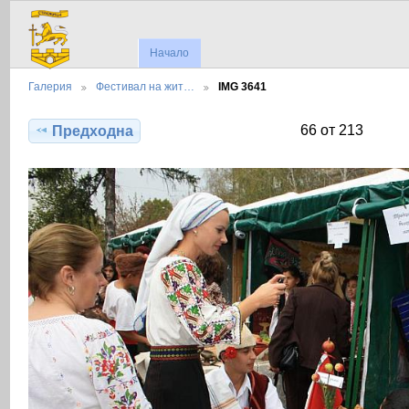
Начало
Галерия
Фестивал на жит…
IMG 3641
66 от 213
Предходна