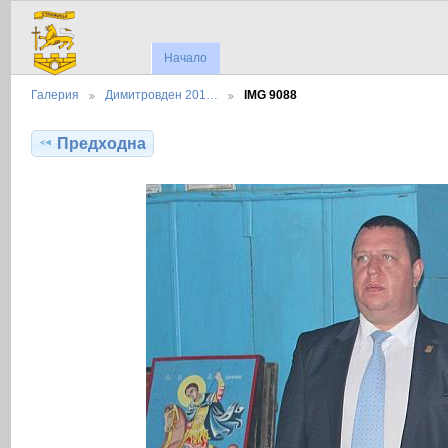
Начало
Галерия
Димитровден 201…
IMG 9088
Предходна