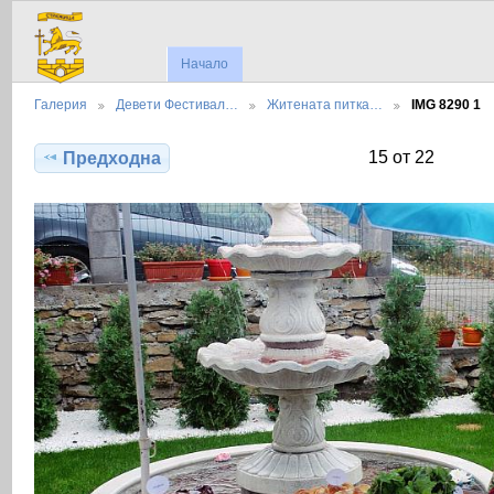
Начало
Галерия
Девети Фестивал…
Житената питка…
IMG 8290 1
15 от 22
Предходна