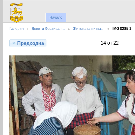
Начало
Галерия
Девети Фестивал…
Житената питка…
IMG 8285 1
14 от 22
Предходна