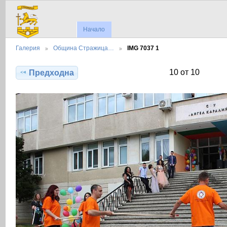
Начало
Галерия
Община Стражица…
IMG 7037 1
10 от 10
Предходна