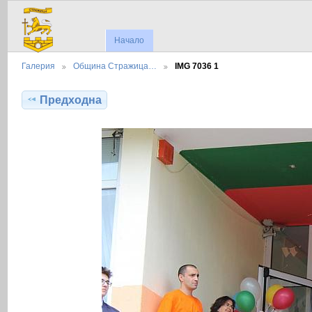
Начало
Галерия
Община Стражица…
IMG 7036 1
Предходна