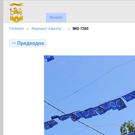
Начало
Галерия
Маршрут Европа…
IMG 7280
Предходна