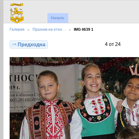
Начало
Галерия
Празник на етно…
IMG 4639 1
4 от 24
Предходна