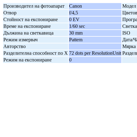
Производител на фотоапарат
Canon
Модел 
Отвор
f/4,5
Цветов
Стойност на експониране
0 EV
Програ
Време на експониране
1/60 sec
Светк
Дължина на светкавица
30 mm
ISO
Режим измервач
Pattern
Дата/Ч
Авторство
Мярка 
Разделителна способност по X
72 dots per ResolutionUnit
Раздел
Режим на експониране
0