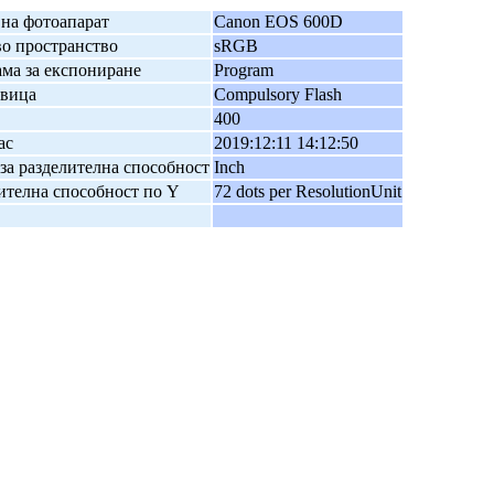
на фотоапарат
Canon EOS 600D
о пространство
sRGB
ма за експониране
Program
авица
Compulsory Flash
400
ас
2019:12:11 14:12:50
за разделителна способност
Inch
ителна способност по Y
72 dots per ResolutionUnit