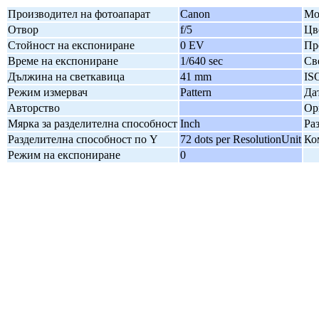
Производител на фотоапарат
Canon
Мо
Отвор
f/5
Цв
Стойност на експониране
0 EV
Пр
Време на експониране
1/640 sec
Св
Дължина на светкавица
41 mm
IS
Режим измервач
Pattern
Да
Авторство
Ор
Мярка за разделителна способност
Inch
Ра
Разделителна способност по Y
72 dots per ResolutionUnit
Ко
Режим на експониране
0