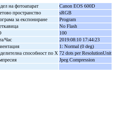
дел на фотоапарат
Canon EOS 600D
етово пространство
sRGB
ограма за експониране
Program
еткавица
No Flash
O
100
та/Час
2019:08:10 17:44:23
иентация
1: Normal (0 deg)
зделителна способност по X
72 dots per ResolutionUnit
мпресия
Jpeg Compression