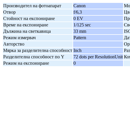
Производител на фотоапарат
Canon
Мо
Отвор
f/6,3
Цв
Стойност на експониране
0 EV
Пр
Време на експониране
1/125 sec
Св
Дължина на светкавица
33 mm
IS
Режим измервач
Pattern
Да
Авторство
Ор
Мярка за разделителна способност
Inch
Ра
Разделителна способност по Y
72 dots per ResolutionUnit
Ко
Режим на експониране
0