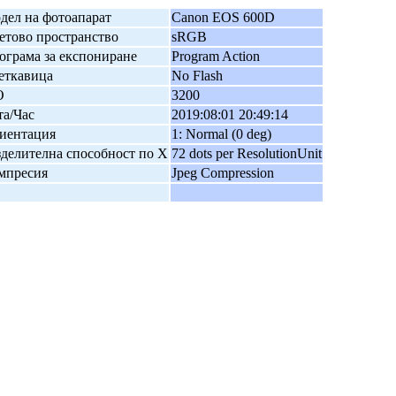
дел на фотоапарат
Canon EOS 600D
етово пространство
sRGB
ограма за експониране
Program Action
еткавица
No Flash
O
3200
та/Час
2019:08:01 20:49:14
иентация
1: Normal (0 deg)
зделителна способност по X
72 dots per ResolutionUnit
мпресия
Jpeg Compression