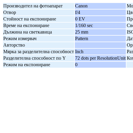
Производител на фотоапарат
Canon
Мо
Отвор
f/4
Цв
Стойност на експониране
0 EV
Пр
Време на експониране
1/160 sec
Св
Дължина на светкавица
25 mm
IS
Режим измервач
Pattern
Да
Авторство
Ор
Мярка за разделителна способност
Inch
Ра
Разделителна способност по Y
72 dots per ResolutionUnit
Ко
Режим на експониране
0