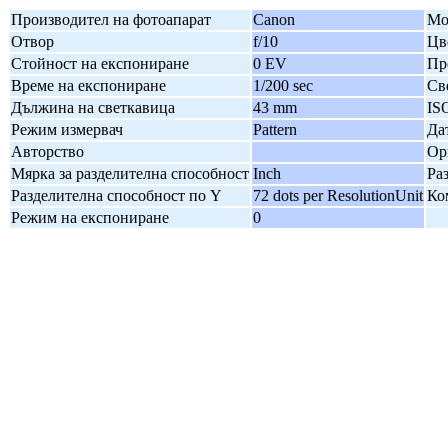
Производител на фотоапарат
Canon
Мо
Отвор
f/10
Цв
Стойност на експониране
0 EV
Пр
Време на експониране
1/200 sec
Св
Дължина на светкавица
43 mm
IS
Режим измервач
Pattern
Да
Авторство
Ор
Мярка за разделителна способност
Inch
Ра
Разделителна способност по Y
72 dots per ResolutionUnit
Ко
Режим на експониране
0