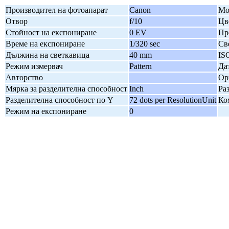
Производител на фотоапарат
Canon
Мо
Отвор
f/10
Цв
Стойност на експониране
0 EV
Пр
Време на експониране
1/320 sec
Св
Дължина на светкавица
40 mm
IS
Режим измервач
Pattern
Да
Авторство
Ор
Мярка за разделителна способност
Inch
Ра
Разделителна способност по Y
72 dots per ResolutionUnit
Ко
Режим на експониране
0