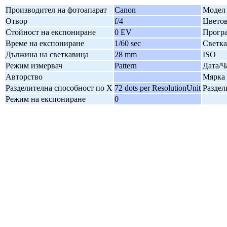
Производител на фотоапарат
Canon
Модел 
Отвор
f/4
Цветов
Стойност на експониране
0 EV
Програ
Време на експониране
1/60 sec
Светк
Дължина на светкавица
28 mm
ISO
Режим измервач
Pattern
Дата/Ч
Авторство
Мярка 
Разделителна способност по X
72 dots per ResolutionUnit
Раздел
Режим на експониране
0