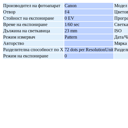
Производител на фотоапарат
Canon
Модел 
Отвор
f/4
Цветов
Стойност на експониране
0 EV
Програ
Време на експониране
1/60 sec
Светк
Дължина на светкавица
23 mm
ISO
Режим измервач
Pattern
Дата/Ч
Авторство
Мярка 
Разделителна способност по X
72 dots per ResolutionUnit
Раздел
Режим на експониране
0