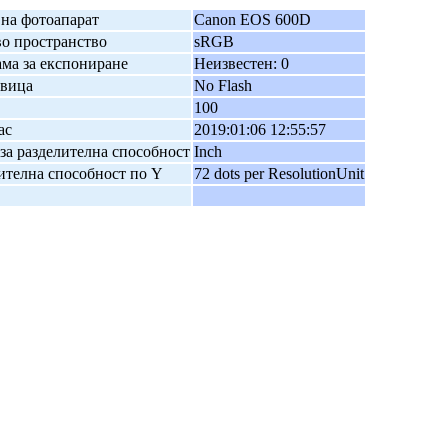
на фотоапарат
Canon EOS 600D
о пространство
sRGB
ма за експониране
Неизвестен: 0
авица
No Flash
100
ас
2019:01:06 12:55:57
за разделителна способност
Inch
ителна способност по Y
72 dots per ResolutionUnit