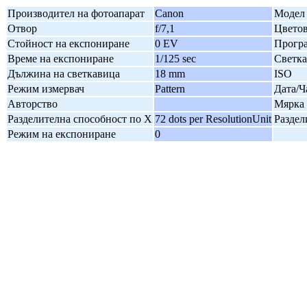
Производител на фотоапарат
Canon
Модел 
Отвор
f/7,1
Цветов
Стойност на експониране
0 EV
Програ
Време на експониране
1/125 sec
Светк
Дължина на светкавица
18 mm
ISO
Режим измервач
Pattern
Дата/Ч
Авторство
Мярка 
Разделителна способност по X
72 dots per ResolutionUnit
Раздел
Режим на експониране
0