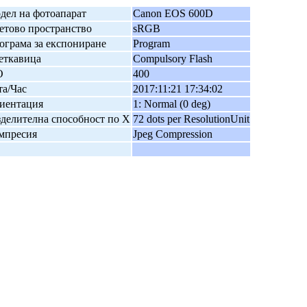
дел на фотоапарат
Canon EOS 600D
етово пространство
sRGB
ограма за експониране
Program
еткавица
Compulsory Flash
O
400
та/Час
2017:11:21 17:34:02
иентация
1: Normal (0 deg)
зделителна способност по X
72 dots per ResolutionUnit
мпресия
Jpeg Compression