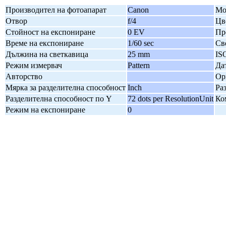
Производител на фотоапарат
Canon
Мо
Отвор
f/4
Цв
Стойност на експониране
0 EV
Пр
Време на експониране
1/60 sec
Св
Дължина на светкавица
25 mm
IS
Режим измервач
Pattern
Да
Авторство
Ор
Мярка за разделителна способност
Inch
Ра
Разделителна способност по Y
72 dots per ResolutionUnit
Ко
Режим на експониране
0