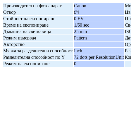
Производител на фотоапарат
Canon
Мо
Отвор
f/4
Цв
Стойност на експониране
0 EV
Пр
Време на експониране
1/60 sec
Св
Дължина на светкавица
25 mm
IS
Режим измервач
Pattern
Да
Авторство
Ор
Мярка за разделителна способност
Inch
Ра
Разделителна способност по Y
72 dots per ResolutionUnit
Ко
Режим на експониране
0