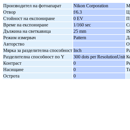
Производител на фотоапарат
Nikon Corporation
М
Отвор
f/6.3
Ц
Стойност на експониране
0 EV
П
Време на експониране
1/160 sec
С
Дължина на светкавица
25 mm
I
Режим измервач
Pattern
Д
Авторство
О
Мярка за разделителна способност
Inch
Р
Разделителна способност по Y
300 dots per ResolutionUnit
К
Контраст
0
Р
Насищане
0
Т
Острота
0