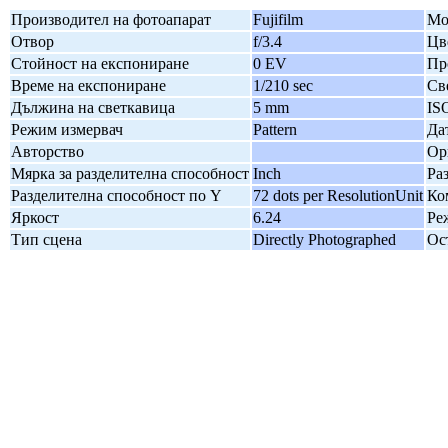
Производител на фотоапарат
Fujifilm
Мо
Отвор
f/3.4
Цв
Стойност на експониране
0 EV
Пр
Време на експониране
1/210 sec
Св
Дължина на светкавица
5 mm
IS
Режим измервач
Pattern
Да
Авторство
Ор
Мярка за разделителна способност
Inch
Ра
Разделителна способност по Y
72 dots per ResolutionUnit
Ко
Яркост
6.24
Ре
Тип сцена
Directly Photographed
Ос