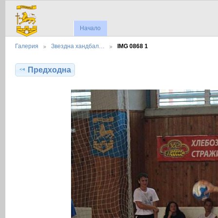
Начало
Галерия
Звездна хандбал…
IMG 0868 1
Предходна