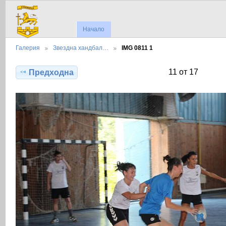
Начало
Галерия
Звездна хандбал…
IMG 0811 1
11 от 17
Предходна