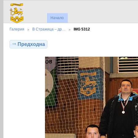
Начало
Галерия
В Стражица – др…
IMG 5312
Предходна