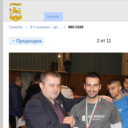
Начало
Галерия
В Стражица – др…
IMG 5289
2 от 11
Предходна