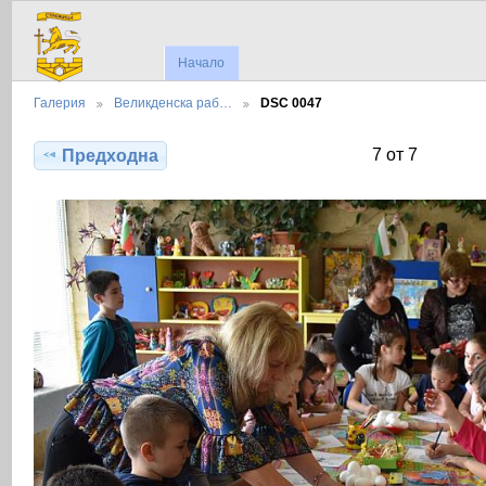
Начало
Галерия
Великденска раб…
DSC 0047
7 от 7
Предходна