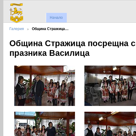
Начало
Галерия
Община Стражица…
Община Стражица посрещна ск
празника Василица