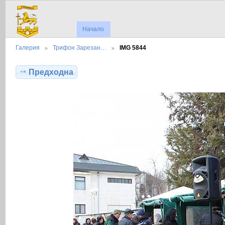
Начало
Галерия
Трифон Зарезан…
IMG 5844
Предходна