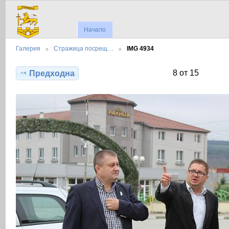
Начало
Галерия
Стражица посрещ…
IMG 4934
8 от 15
Предходна