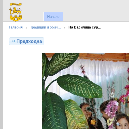
Начало
Галерия
Традиции и обич…
На Василица сур…
Предходна