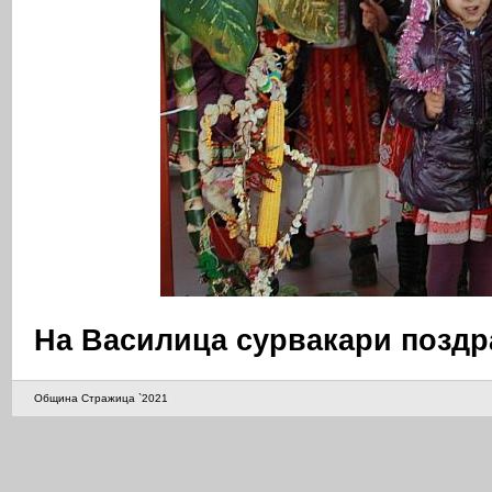
На Василица сурвакари поздр
Община Стражица `2021