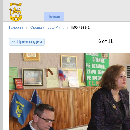
Начало
Галерия
Среща с проф.Ма…
IMG 4589 1
6 от 11
Предходна