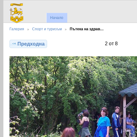
Начало
Галерия
Спорт и туризъм
Пътека на здрав…
2 от 8
Предходна