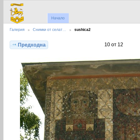
Начало
Галерия
Снимки от селат…
sushica2
10 от 12
Предходна