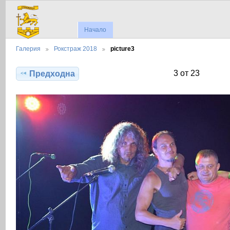
Начало
Галерия
Рокстраж 2018
picture3
3 от 23
Предходна